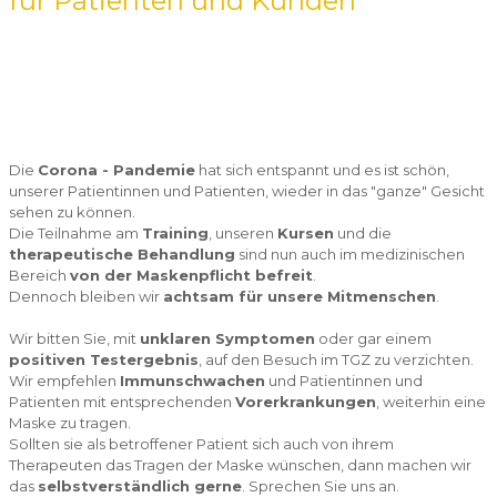
für Patienten und Kunden
Die
Corona - Pandemie
hat sich entspannt und es ist schön,
unserer Patientinnen und Patienten, wieder in das "ganze" Gesicht
sehen zu können.
Die Teilnahme am
Training
, unseren
Kursen
und die
therapeutische Behandlung
sind nun auch im medizinischen
Bereich
von der Maskenpflicht befreit
.
Dennoch bleiben wir
achtsam für unsere Mitmenschen
.
Wir bitten Sie, mit
unklaren Symptomen
oder gar einem
positiven Testergebnis
, auf den Besuch im TGZ zu verzichten.
Wir empfehlen
Immunschwachen
und Patientinnen und
Patienten mit entsprechenden
Vorerkrankungen
, weiterhin eine
Maske zu tragen.
Sollten sie als betroffener Patient sich auch von ihrem
Therapeuten das Tragen der Maske wünschen, dann machen wir
das
selbstverständlich gerne
. Sprechen Sie uns an.