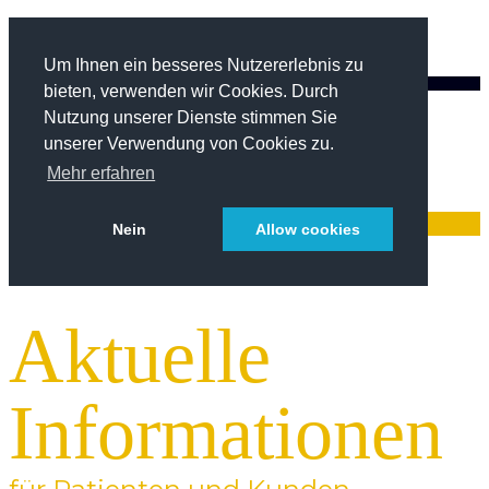
Jetzt Termin vereinbaren
+49 (0)8031 2726990
Um Ihnen ein besseres Nutzererlebnis zu
termine@tgz-rosenheim.de
bieten, verwenden wir Cookies. Durch
Nutzung unserer Dienste stimmen Sie
unserer Verwendung von Cookies zu.
Mehr erfahren
Nein
Allow cookies
Aktuelle
Informationen